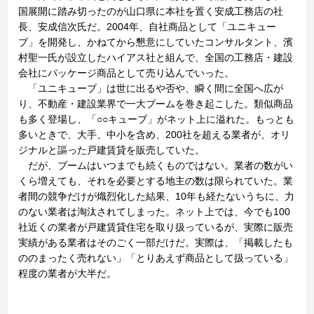
国展開に踏み切ったのが山口県に本社を置く安成工務店の社
長、安成信次氏だ。2004年、自社商品として「ユニキュー
ブ」を開発し、かねてから懇意にしていたコンサルタント、濱
村聖一氏が設立したハイアス社と組んで、全国の工務店・建設
会社にパッケージ商品として売り込んでいった。
「ユニキューブ」は世に出るや否や、瞬く間に全国へ広が
り、不動産・建設業界で一大ブームを巻き起こした。類似商品
も多く登場し、「○○キューブ」がネット上に溢れた。もっとも
多いときで、大手、中小を含め、200社を超える業者が、オリ
ジナルと謳った戸建賃貸を販売していた。
だが、ブームはいつまでも続くものではない。業者の数がい
くら増えても、それを必要とする地主の数は限られていた。業
者間の競争だけが熾烈化した結果、10年も経たないうちに、力
のない業者は淘汰されてしまった。ネット上では、今でも100
社近くの業者が戸建賃貸住宅を取り扱っているが、実際に販売
実績がある業者はそのごく一部だけだ。実際は、「掲載したも
ののまったく売れない」「とりあえず商品として扱っている」
程度の業者が大半だ。