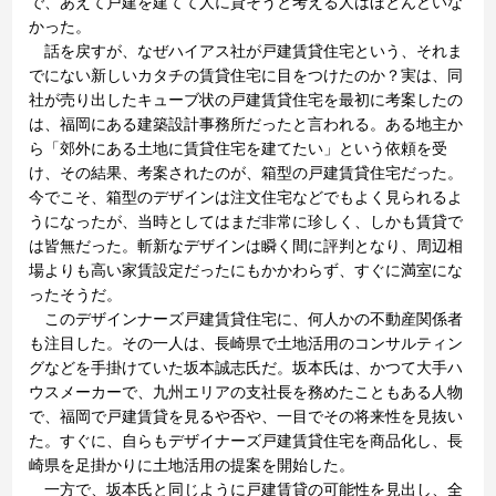
で、あえて戸建を建てて人に貸そうと考える人はほとんどいな
かった。
話を戻すが、なぜハイアス社が戸建賃貸住宅という、それま
でにない新しいカタチの賃貸住宅に目をつけたのか？実は、同
社が売り出したキューブ状の戸建賃貸住宅を最初に考案したの
は、福岡にある建築設計事務所だったと言われる。ある地主か
ら「郊外にある土地に賃貸住宅を建てたい」という依頼を受
け、その結果、考案されたのが、箱型の戸建賃貸住宅だった。
今でこそ、箱型のデザインは注文住宅などでもよく見られるよ
うになったが、当時としてはまだ非常に珍しく、しかも賃貸で
は皆無だった。斬新なデザインは瞬く間に評判となり、周辺相
場よりも高い家賃設定だったにもかかわらず、すぐに満室にな
ったそうだ。
このデザインナーズ戸建賃貸住宅に、何人かの不動産関係者
も注目した。その一人は、長崎県で土地活用のコンサルティン
グなどを手掛けていた坂本誠志氏だ。坂本氏は、かつて大手ハ
ウスメーカーで、九州エリアの支社長を務めたこともある人物
で、福岡で戸建賃貸を見るや否や、一目でその将来性を見抜い
た。すぐに、自らもデザイナーズ戸建賃貸住宅を商品化し、長
崎県を足掛かりに土地活用の提案を開始した。
一方で、坂本氏と同じように戸建賃貸の可能性を見出し、全