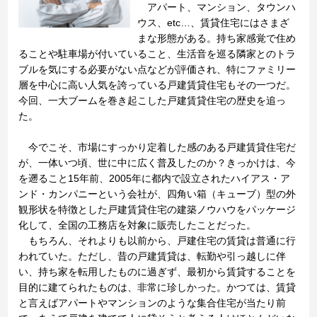
アパート、マンション、タウンハ
ウス、etc…、賃貸住宅にはさまざ
まな形態がある。持ち家感覚で住め
ることや駐車場が付いていること、生活音を巡る隣家とのトラ
ブルを気にする必要がない点などが評価され、特にファミリー
層を中心に高い人気を誇っている戸建賃貸住宅もその一つだ。
今回、一大ブームを巻き起こした戸建賃貸住宅の歴史を追っ
た。
今でこそ、市場にすっかり定着した感のある戸建賃貸住宅だ
が、一体いつ頃、世に中に広く普及したのか？きっかけは、今
を遡ること15年前、2005年に都内で設立されたハイアス・ア
ンド・カンパニーという会社が、四角い箱（キューブ）型の外
観形状を特徴とした戸建賃貸住宅の建築ノウハウをパッケージ
化して、全国の工務店を対象に販売したことだった。
もちろん、それよりも以前から、戸建住宅の賃貸は普通に行
われていた。ただし、昔の戸建賃貸は、転勤や引っ越しに伴
い、持ち家を転用したものに過ぎず、最初から賃貸することを
目的に建てられたものは、非常に珍しかった。かつては、賃貸
と言えばアパートやマンションのような集合住宅が当たり前