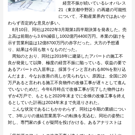
経営不振が続いているレオパレス
21（東京都中野区）の再建の可能性
について、不動産業界内ではあいか
わらず否定的な意見が多い。
8月10日、同社は2022年3月期第1四半期決算を発表した。売
上高は前期から3.6%減収し1002億円4400万円。本業の儲けを
示す営業利益は12億8700万円の赤字だった。大方の予想通
り、結果は今回も散々なものだった。
周知のとおり、同社は2018年に建築したアパートの施工不
良が発覚して以降、極度の経営不振に陥っている。収益の要で
あるアパートの入居率は、採算ラインと言われる80%を割り込
んだまま、今なお改善の兆しが見られない。原因は、全国に20
万戸あると言われる施工不良物件の改修工事が遅々として進ん
でいないためだ。今年6月時点で改修工事が完了した物件はわ
ずか4万戸で、もともと2020年末までに全棟の改修工事を終え
るとしていた計画は2024年末まで先送りされた。
こんな状況であるにもかかわらず、同社は今期の業績につい
て、3年ぶりの連結営業黒字への転換を見込む。同社の姿勢に
対し、専門家の多くが疑問を投げかける。あるアナリストは