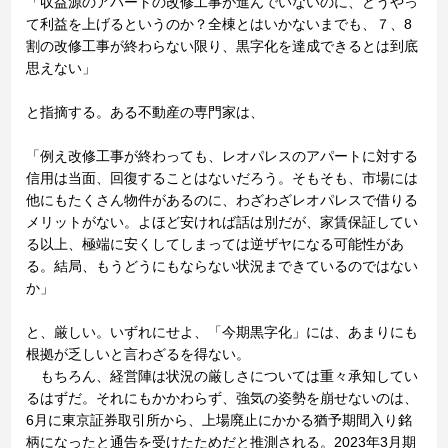
「収益源のアパートの改修工事が進んでいないのに、どうやっ
て利益を上げるというのか？全棟とはいかないまでも、７、8
割の改修工事が終わらない限り、黒字化を達成できるとは到底
思えない」
と指摘する。ある不動産の専門家は、
「例え改修工事が終わっても、レオパレスのアパートに対する
信用は当面、回復することはないだろう。そもそも、市場には
他にもたくさん物件があるのに、わざわざレオパレスで借りる
メリットがない。よほど安ければ話は別だが、家賃保証してい
る以上、極端に安くしてしまっては逆ザヤになる可能性があ
る。結局、もうどうにもならない状況まできているのではない
か」
と、厳しい。いずれにせよ、「今期黒字化」には、あまりにも
根拠が乏しいと言わざるを得ない。
もちろん、経営陣は状況の厳しさについては重々承知してい
るはずだ。それにもかかわらず、強気の姿勢を崩せないのは、
6月に東京証券取引所から、上場廃止にかかる猶予期間入り銘
柄になったと通告を受けたためだと推測される。2023年3月期