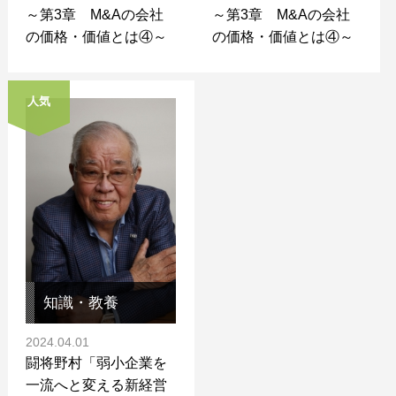
～第3章 M&Aの会社
～第3章 M&Aの会社
の価格・価値とは④～
の価格・価値とは④～
人気
知識・教養
2024.04.01
闘将野村「弱小企業を
一流へと変える新経営