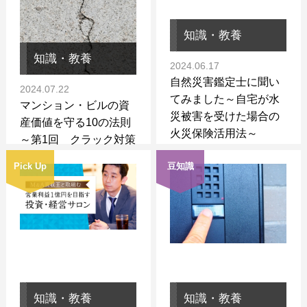
知識・教養
知識・教養
2024.06.17
自然災害鑑定士に聞い
2024.07.22
てみました～自宅が水
マンション・ビルの資
災被害を受けた場合の
産価値を守る10の法則
火災保険活用法～
～第1回 クラック対策
～
Pick Up
豆知識
知識・教養
知識・教養