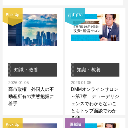
Pick Up
おすすめ
知識・教養
知識・教養
2026.01.05
2026.01.05
高市政権 外国人の不
DMMオンラインサロン
動産所有の実態把握に
～第7章 デューデリジ
着手
ェンスでわからないこ
ともトップ面談でわか
る⑭～
Pick Up
豆知識