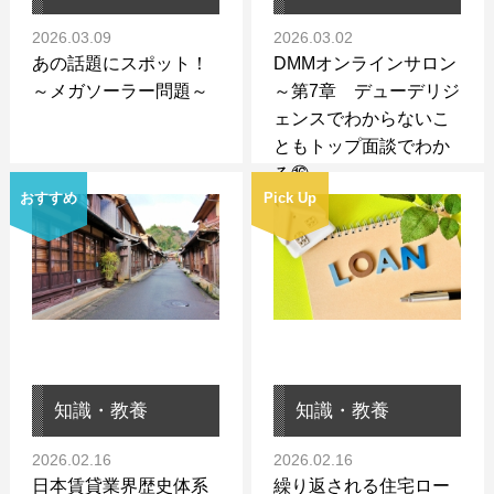
2026.03.09
2026.03.02
あの話題にスポット！
DMMオンラインサロン
～メガソーラー問題～
～第7章 デューデリジ
ェンスでわからないこ
ともトップ面談でわか
る⑯～
おすすめ
Pick Up
知識・教養
知識・教養
2026.02.16
2026.02.16
日本賃貸業界歴史体系
繰り返される住宅ロー