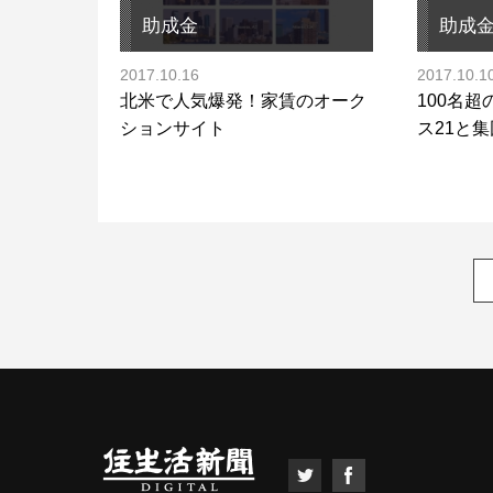
助成金
助成
2017.10.16
2017.10.1
北米で人気爆発！家賃のオーク
100名
ションサイト
ス21と