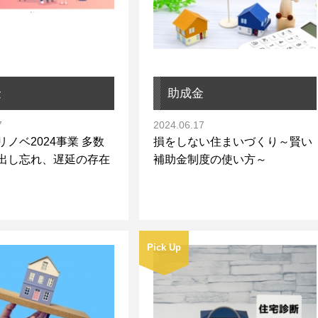
金
助成金
7
2024.06.17
ノベ2024事業 多数
損をしない住まいづくり～賢い
出し忘れ、遅延の存在
補助金制度の使い方～
Pick Up