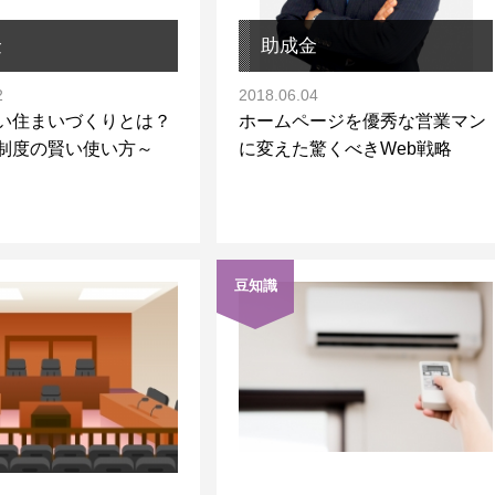
金
助成金
2
2018.06.04
い住まいづくりとは？
ホームページを優秀な営業マン
制度の賢い使い方～
に変えた驚くべきWeb戦略
豆知識