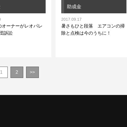
金
助成金
0
2017.09.17
超のオーナーがレオパレ
暑さもひと段落 エアコンの掃
集団訴訟
除と点検は今のうちに！
1
2
>>