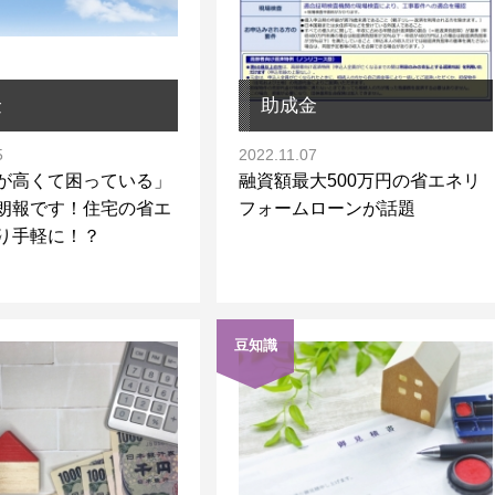
金
助成金
5
2022.11.07
が高くて困っている」
融資額最大500万円の省エネリ
朗報です！住宅の省エ
フォームローンが話題
り手軽に！？
豆知識