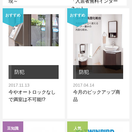
現～
「入居者無料インター
ネット」
おすすめ
おすすめ
防犯
防犯
2017.11.13
2017.04.14
今やオートロックなし
今月のピックアップ商
で満室は不可能!?
品
豆知識
人気