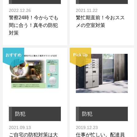
2022.12.26
2021.11.22
警察24時！今からでも
繁忙期直前！今おスス
間に合う！真冬の防犯
メの空室対策
対策
おすすめ
Pick Up
防犯
防犯
2021.09.13
2019.12.23
ご自宅の防犯対策は大
仕事が忙しい、配達員