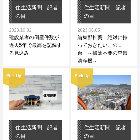
住生活新聞 記者
住生活新聞 記者
の目
の目
2023.10.02
2023.06.05
建設業者の倒産件数が
編集部推薦 絶対に持
過去5年で最高を記録す
っておきたいこの１
る見込み
台！～掃除不要の空気
清浄機～
Pick Up
Pick Up
住生活新聞 記者
住生活新聞 記者
の目
の目