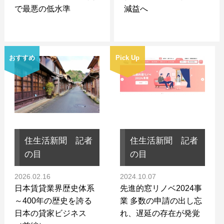
で最悪の低水準
減益へ
おすすめ
Pick Up
住生活新聞 記者
住生活新聞 記者
の目
の目
2026.02.16
2024.10.07
日本賃貸業界歴史体系
先進的窓リノベ2024事
～400年の歴史を誇る
業 多数の申請の出し忘
日本の貸家ビジネス
れ、遅延の存在が発覚