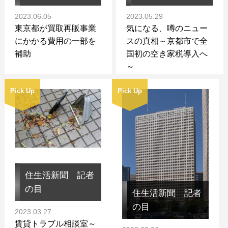
2023.06.05
2023.05.29
東京都が買取再販事業
気になる、噂のニュー
にかかる費用の一部を
スの真相～京都市で全
補助
国初の空き家税導入へ
～
Pick Up
Pick Up
住生活新聞 記者
の目
住生活新聞 記者
の目
2023.03.27
賃貸トラブル相談室～