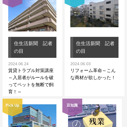
住生活新聞 記者
住生活新聞 記者
の目
の目
2024.06.24
2024.06.03
賃貸トラブル対策講座
リフォーム革命～こん
～入居者がルールを破
な商材が欲しかった！
ってペットを無断で飼
育！～
Pick Up
豆知識