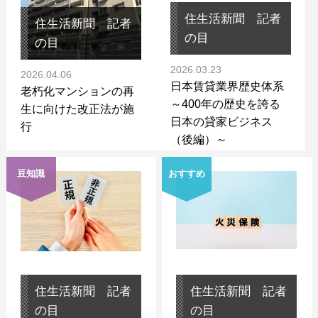
住生活新聞 記者
住生活新聞 記者
の目
の目
2026.03.23
2026.04.06
日本賃貸業界歴史体系
老朽化マンションの再
～400年の歴史を誇る
生に向けた改正法が施
日本の貸家ビジネス
行
（後編）～
豆知識
おすすめ
住生活新聞 記者
住生活新聞 記者
の目
の目