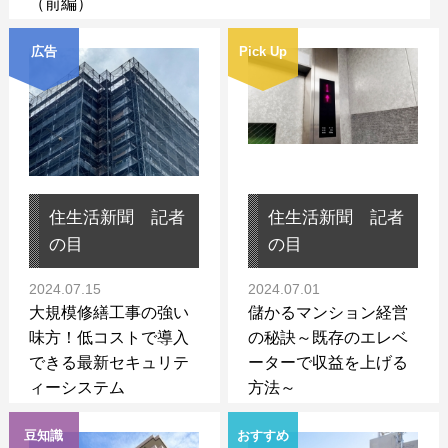
（前編）
広告
Pick Up
住生活新聞 記者
住生活新聞 記者
の目
の目
2024.07.15
2024.07.01
大規模修繕工事の強い
儲かるマンション経営
味方！低コストで導入
の秘訣～既存のエレベ
できる最新セキュリテ
ーターで収益を上げる
ィーシステム
方法～
豆知識
おすすめ