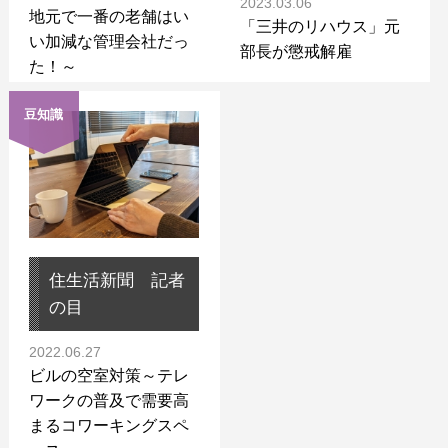
2023.03.06
地元で一番の老舗はい
「三井のリハウス」元
い加減な管理会社だっ
部長が懲戒解雇
た！～
豆知識
住生活新聞 記者
の目
2022.06.27
ビルの空室対策～テレ
ワークの普及で需要高
まるコワーキングスペ