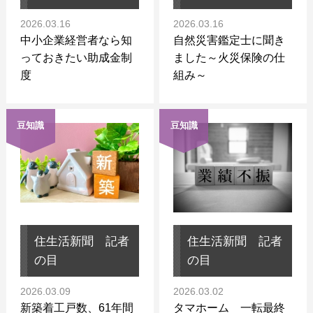
2026.03.16
2026.03.16
中小企業経営者なら知
自然災害鑑定士に聞き
っておきたい助成金制
ました～火災保険の仕
度
組み～
豆知識
豆知識
住生活新聞 記者
住生活新聞 記者
の目
の目
2026.03.09
2026.03.02
新築着工戸数、61年間
タマホーム 一転最終