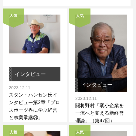
人気
人気
インタビュー
インタビュー
2023.12.11
スタン・ハンセン氏イ
2023.12.11
ンタビュー第2章「プロ
闘将野村「弱小企業を
スポーツ界に学ぶ経営
一流へと変える新経営
と事業承継③」
理論」（第47回）
人気
人気