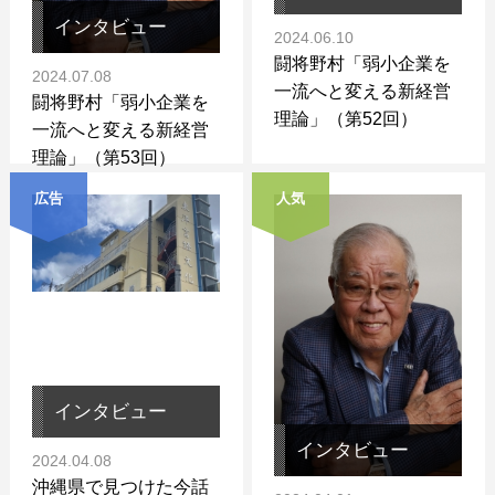
インタビュー
2024.06.10
闘将野村「弱小企業を
2024.07.08
一流へと変える新経営
闘将野村「弱小企業を
理論」（第52回）
一流へと変える新経営
理論」（第53回）
広告
人気
インタビュー
インタビュー
2024.04.08
沖縄県で見つけた今話