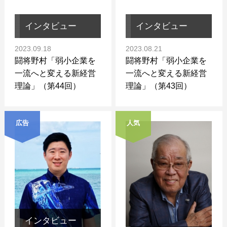
インタビュー
インタビュー
2023.09.18
2023.08.21
闘将野村「弱小企業を
闘将野村「弱小企業を
一流へと変える新経営
一流へと変える新経営
理論」（第44回）
理論」（第43回）
広告
人気
インタビュー