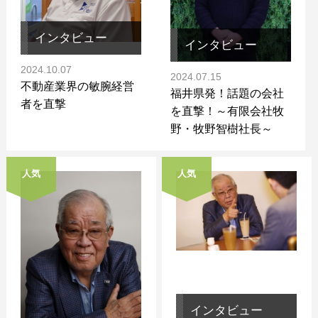
インタビュー
インタビュー
2024.10.07
2024.07.15
不動産業界の敏腕経営
福井県発！話題の会社
者を直撃
を直撃！～有限会社牧
野・牧野智樹社長～
人気
人気
インタビュー