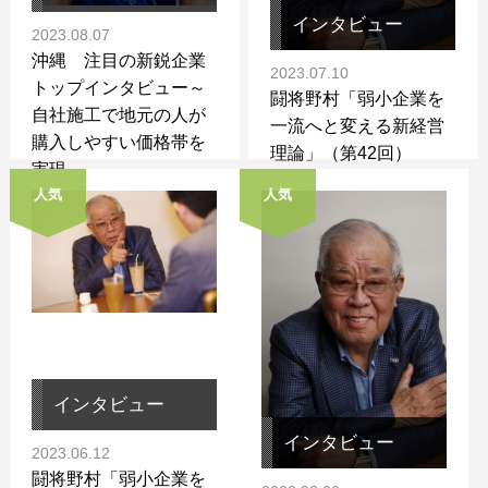
インタビュー
2023.08.07
沖縄 注目の新鋭企業
2023.07.10
トップインタビュー～
闘将野村「弱小企業を
自社施工で地元の人が
一流へと変える新経営
購入しやすい価格帯を
理論」（第42回）
実現～
人気
人気
インタビュー
インタビュー
2023.06.12
闘将野村「弱小企業を