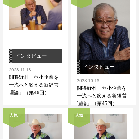
インタビュー
インタビュー
2023.11.13
闘将野村「弱小企業を
2023.10.16
一流へと変える新経営
闘将野村「弱小企業を
理論」（第46回）
一流へと変える新経営
理論」（第45回）
人気
人気