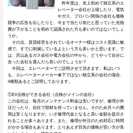
昨年度は、史上初めて独立系のエ
レベーター会社が上場したり、電気
やガス、プロパン関係の会社も価格
競争の広告を出したりと、今まで当たり前だと思っていた光熱
費が下がることを初めて認識された方も多いのではないでしょ
うか。
その点、賃貸経営をされているオーナー様はコスト意識に敏
感で、すでに削減しているよという方も多いかと思います。で
は、沢山あるガス会社や電力会社の中から、どうやって自分に
合った会社を選んだら良いのでしょうか？
今回は、エレベーターでご説明させて頂きます。私はいつ
も、エレベーターメーカー傘下ではない独立系の会社の場合、
4種類あるとご説明しております。
①EV点検ができる会社（点検がメインの会社）
この会社は、毎月のメンテナンス料金は安いですが、修理が外
注だったり、自社で部材を持っていません。そのため月々の費
用は安くなりますが、いざ修理代金となると高い金額を提示さ
れることが多々あります。また、修理が外注のため対応に時間
がかかる場合もあります。とりあえず目先の価格が安い方が良