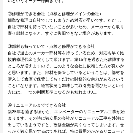
いというオーナー様向きです。
②修理ができる会社（点検と修理がメインの会社）
簡単な修理は自社でしてしまうため対応が早いです。ただし、
自社で部材を持っていないことが多いため、メーカーから取り
寄せ部材になると、すぐに復旧できない場合があります。
③部材も持っていて・点検と修理ができる会社
自社で過去のメーカー部材等を持っているため、対応も早く比
較的修理代金も安くして頂けます。築15年を過ぎたら故障する
ところが増えますので、このような会社に依頼した方が良いか
と思います。また、部材を保管しているということは、部材を
購入して倉庫で保管しておくだけの財務的な余力があるという
ことになります。経営状況も加味して取引先を選びたいという
方には、一つの判断基準になるかも知れません。
④リニューアルまでできる会社
築25年を過ぎる頃から、エレベーターのリニューアル工事が始
まります。その時に独立系の会社がリニューアル工事を外注に
出しているようですと、改修金額が高くなってしまいます。せ
っかく独立系でするのであれば、特に費用のかかるリニューア