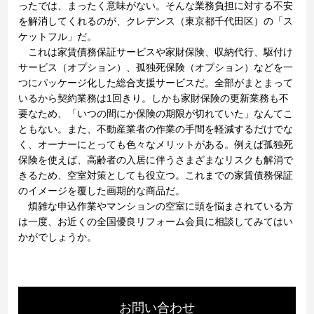
ったでは、まったく意味がない。そんな業務負担に対する不安
を解消してくれるのが、クレデンス（東京都千代田区）の「ス
ケットフル」だ。
これは家賃債務保証サービスや家財保険、収納代行、駆付け
サービス（オプション）、孤独死保険（オプション）などを一
つにパッケージ化した総合支援サービスだ。全部がまとまって
いるから契約業務は1回きり。しかも家財保険の更新業務も不
要なため、「いつの間にか保険の期限が切れていた」なんてこ
ともない。また、不動産業者の作業の手間を軽減するだけでな
く、オーナーにとっても色々なメリットがある。例えば孤独死
保険を使えば、高齢者の入居に伴うさまざまなリスクも解消で
きるため、空室対策としても役立つ。これまでの家賃債務保証
のイメージを覆した画期的な商品だ。
煩雑な申込作業やマンションの空室に頭を悩まされている方
は一度、お近くの全国優良リフォーム会員に相談してみてはい
かがでしょうか。
お問い合わせ