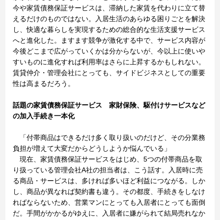
今や家賃債務保証サービスは、滞納した家賃を代わりに立て替
えるだけのものではない。入居生活のあらゆる困りごとを解決
し、快適な暮らしを実現するための総合的な生活支援サービス
へと進化した。ますます競争が激化する中で、サービス内容が
今後どこまで広がっていくかは分からないが、今以上に使いや
すいものに進化すれば利用率はさらに上昇するかもしれない。
賃貸仲介・管理会社にとっても、サイドビジネスとしての重要
性は高まるだろう。
話題の家賃債務保証サービス 家財保険、駆付けサービスなど
の加入手続き一本化
「付帯商品はできるだけ多く取り扱いのだけど、その分業務
負担が増えて大変だからどうしようか悩んでいる」
現在、家賃債務保証サービスをはじめ、5つの付帯商品を取
り扱っている管理会社A社の担当者は、こう話す。入居時に売
る商品・サービスは、多ければ多いほど利益につながる。しか
し、商品が異なれば契約書も違う。その都度、手続きをしなけ
ればならないため、営業マンにとっても入居者にとっても面倒
だ。手間がかかるがゆえに、入居者に嫌がられて結局売れなか