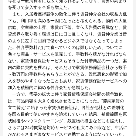
存在は一般消費者にも広く知られるようになり、需要の高まり
を受けて参入する企業も増えた。
また、入居者獲得競争の激化に伴う賃貸仲介会社の収益力低
下も、利用率を高める一因になったと考えられる。物件の大量
供給、空室率の上昇、家賃の下落、宣伝広告費の高騰など、賃
貸業界を取り巻く環境は日に日に厳しくなり、賃貸仲介業は昔
のように左手に団扇で儲かるビジネスではなくなってしまっ
た。仲介手数料だけで食べていくのは難しいため、ついでに
色々な商品・サービスを販売して、手数料を稼がなければなら
ない。家賃債務保証サービスもそうした付帯商品の一つだ。案
内の際に契約を獲れば、それだけで家賃債務保証会社から数千
～数万円の手数料をもらうことができる。景気悪化の影響で加
入を勧めやすくなったこともあり、家賃債務保証サービスへの
加入を積極的に勧める仲介会社が急増した。
一方で、需要の拡大に伴う家賃債務保証会社間の競争激化
は、商品内容を大きく進化させることになった。“滞納家賃の
立て替え”に始まった家賃債務保証は、各社が他社との差別化
を図る目的で使いやすさを追求していった結果、補償範囲を原
状回復やハウスクリーニング、残置物の撤去などにも拡大し、
さらには24時間緊急対応サービスや粗大ごみ回収など、生活に
かかわるさまざまなサービスと連携するようになっていった。