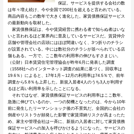
保証。サービスを提供する会社の数
は年々増え続け、今や全国で200社を超えると言われている。
商品内容もこの数年で大きく進化した。家賃債務保証サービス
の最新動向を取材した。
家賃債務保証は、今や賃貸経営に携わる者で知らぬ者はいな
いと言われるほど業界内に普及しているサービスだ。賃貸仲介
店舗や管理会社の店頭にはほぼ間違いなく、3つ折りのチラシ
が設置されている。中には数社分のチラシが並べられている店
舗もある。一方で、ここ数年の利用率の伸びもすさまじい。
（公財）日本賃貸住宅管理協会が昨年6月に発表した調査
（1558社へのインターネット調査の結果に基づく。回収率は
19.6％）によると、17年1月～12月の利用率は74.5％で、前年
調査から5.8％も上昇した。新規入居者4人のうち3人が利用す
るほど高い利用率を示したことになる。
それではなぜ、家賃債務保証サービスの利用率はここ数年、
急激に伸びているのか。一つの契機となったのは、今から10年
前に発生したリーマンショック後の不景気だ。全国的に会社の
倒産やリストラが頻発した影響で家賃滞納リスクが高まったた
め、家主や管理会社は一斉に、新規の入居者に対して家賃債務
保証サービスへの加入を呼びかけるようになった。サービスの