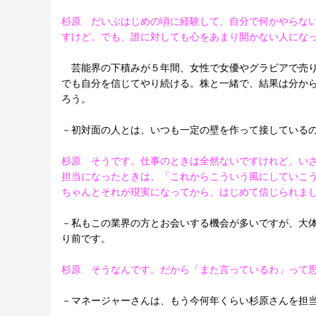
杉原 だいぶはじめの頃に経験して、自分で何かやらな
すけど。でも、誰に対しても心をあまり開かない人にな
芸能界の下積みが５年間、女性で女優やグラビアで売り
でも自分を信じてやり続ける。株と一緒で、結果は分か
ろう。
－初対面の人とは、いつも一定の壁を作って接している
杉原 そうです。仕事のときは全然ないですけれど、い
担当になったときは、「これからこういう風にしていこ
ちゃんとそれが現実になってから、はじめて信じられま
－私もこの業界の方とお会いする機会が多いですが、大体
り前です。
杉原 そうなんです。だから「また言っているわ」って
－マネージャーさんは、もう今何年くらい杉原さんを担