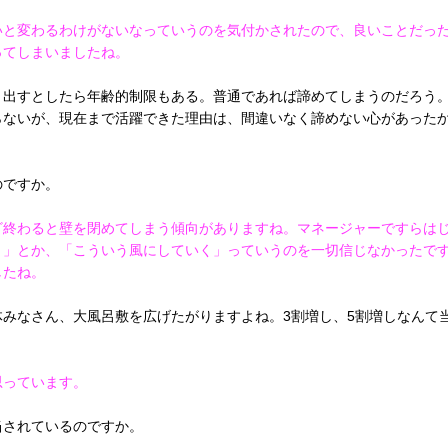
いと変わるわけがないなっていうのを気付かされたので、良いことだっ
ってしまいましたね。
出すとしたら年齢的制限もある。普通であれば諦めてしまうのだろう
らないが、現在まで活躍できた理由は、間違いなく諦めない心があった
のですか。
ざ終わると壁を閉めてしまう傾向がありますね。マネージャーですらは
う」とか、「こういう風にしていく」っていうのを一切信じなかったで
したね。
みなさん、大風呂敷を広げたがりますよね。3割増し、5割増しなんて
思っています。
当されているのですか。