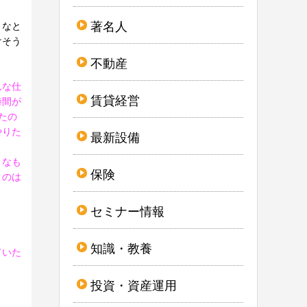
著名人
うなと
けそう
不動産
んな仕
賃貸経営
時間が
たの
やりた
最新設備
うなも
保険
うのは
セミナー情報
知識・教養
ていた
投資・資産運用