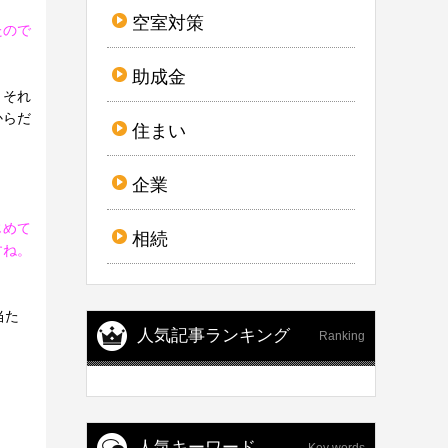
空室対策
たので
助成金
。それ
からだ
住まい
企業
じめて
相続
すね。
当た
人気記事ランキング
Ranking
人気キーワード