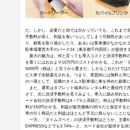
だ。しかし、必要だと頭では分かっていても、これまで
手数料が高く、利益を食いつぶしてしまう可能性があっ
り、顧客を取り逃がしたり、あるいは客単価がなかなか
駐車場運営大手のパーク24（東京都千代田区）が提供するク
最大の魅力は、何と言っても導入コストと決済手数料の
を置くにはおおよそ10万円のコストがかかる。これが「
5000円（税込）と言うから驚きだ。しかもこれだけで
ビス券で全額還元される。つまり、実質的には無料と同
の一環として、近隣のタイムズ駐車場に車を停めた顧客
また、通常はタブレット端末のレンタル料と通信代で月額
さて、次に決済手数料を見てみよう。導入に踏み切れな
ード会社の決済手数料は4～7％と高額だ。例えば手数料5
料が150円かかる。利益が販売価格の30％だと仮定する
率の引く商品だと利益はほとんど手元に残らないことに
一方、「タイムズペイ」の決済手数料はどうか。主要6ブランドを見
EXPRESSなどでも3.74%～と、カード会社が提供する