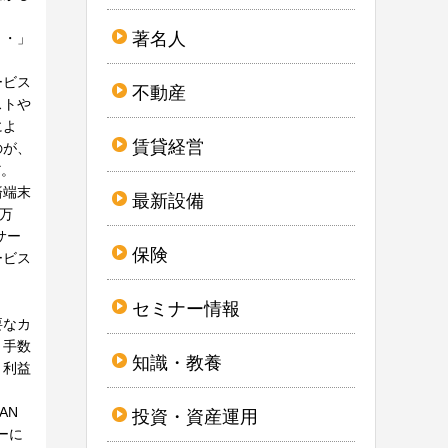
著名人
・・」
ービス
不動産
ストや
によ
賃貸経営
のが、
だ。
済端末
最新設備
万
サー
保険
ービス
セミナー情報
要なカ
と手数
知識・教養
。利益
AN
投資・資産運用
ーに