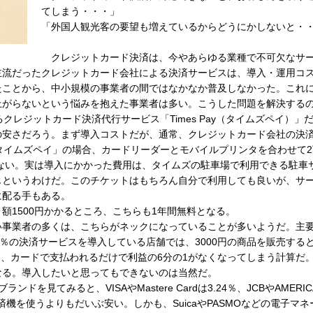
てしまう・・・」
「外国人観光客の要望も増えているからどうにかしないと・
クレジットカード決済は、今やあらゆる業種で不可欠なサ
主流だったクレジットカード会社による決済サービスは、導入・運用コ
たことから、中小規模の事業者の間ではなかなか普及しなかった。これ
上がらないという悩みを抱えた事業者は多い。こうした問題を解決する
レジットカード決済代行サービス「Times Pay（タイムズペイ）」
安さだろう。まず導入コストだが、通常、クレジットカード会社の決
タイムズペイ」の場合、カードリーダーとモバイルプリンタを合わせて2
はない。実は導入にかかった費用は、タイムズの駐車場で利用できる駐車
じというわけだ。このチケットはもちろん自分で利用しても良いが、サ
に配る手もある。
1500円かかるところ、こちらも1年間無料となる。
い事業者の多くは、こちらがネックになっていることが多いようだ。主
％の決済サービスを導入している店舗では、3000円の商品を販売する
と、カードで支払われるだけで利益の6分の1がなくなってしまう計算だ
なる。導入したいと思ってもできないのは当然だ。
てみると、VISAやMastere Cardは3.24％、JCBやAMERIC
決済機を使うよりもだいぶ安い。しかも、SuicaやPASMOなどの電子マネ