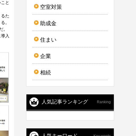
いこと
空室対策
きるた
きる。
助成金
だ。
に導入
住まい
企業
相続
人気記事ランキング
Ranking
人気キーワード