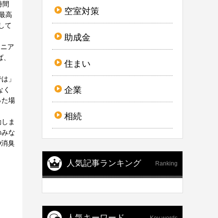
時間
空室対策
最高
して
助成金
モニア
ば、
住まい
では」
企業
なく
った場
相続
動しま
のみな
D消臭
人気記事ランキング
Ranking
人気キーワード