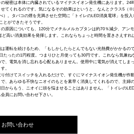
の秘密は本体に内臓されているマイナスイオン発生機にあります。24
させてくれるのです。気になるその効果はというと、なんとクラス5（※
べ）。タバコの煙を充満させた空間に「トイレのLED消臭電球」を投入
ことができたそうです。
原因についても、120分でメチルメルカプタンは約70％減少、アン
くほど高い消臭効果を発揮します。これならちょっと時間を置きさえすれ
は運転を続けるため、「もしかしたらとんでもない光熱費がかかるの
日たったの1円程度。つまりひと月使っても30円です。これなら気兼ね
ので、電気を消し忘れる心配もありません。使用中に電気が消えてしま
ます。
り付けてスイッチを入れるだけで、すぐにマイナスイオン発生機が作
まで、あらゆる不快なニオイのもとを素早く消臭してくれるので、主婦
日からもう、ニオイに頭を悩ませることはありません。「トイレのLE
ム会員にお問い合わせ下さい。
お問い合わせ