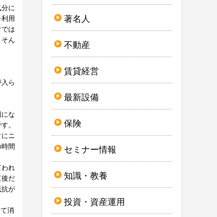
気分に
著名人
を利用
けでは
、そん
不動産
賃貸経営
が入ら
最新設備
因にな
保険
です。
ぐにニ
の時間
セミナー情報
言われ
知識・教養
直後だ
抵抗が
投資・資産運用
して消