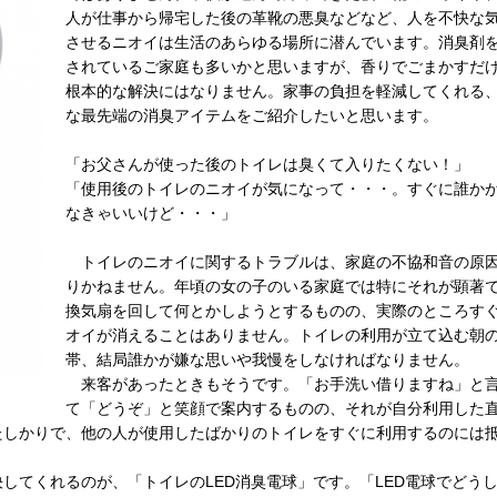
人が仕事から帰宅した後の革靴の悪臭などなど、人を不快な
させるニオイは生活のあらゆる場所に潜んでいます。消臭剤
されているご家庭も多いかと思いますが、香りでごまかすだ
根本的な解決にはなりません。家事の負担を軽減してくれる
な最先端の消臭アイテムをご紹介したいと思います。
「お父さんが使った後のトイレは臭くて入りたくない！」
「使用後のトイレのニオイが気になって・・・。すぐに誰か
なきゃいいけど・・・」
トイレのニオイに関するトラブルは、家庭の不協和音の原
りかねません。年頃の女の子のいる家庭では特にそれが顕著
換気扇を回して何とかしようとするものの、実際のところす
オイが消えることはありません。トイレの利用が立て込む朝
帯、結局誰かが嫌な思いや我慢をしなければなりません。
来客があったときもそうです。「お手洗い借りますね」と
て「どうぞ」と笑顔で案内するものの、それが自分利用した
たしかりで、他の人が使用したばかりのトイレをすぐに利用するのには
てくれるのが、「トイレのLED消臭電球」です。「LED電球でどう