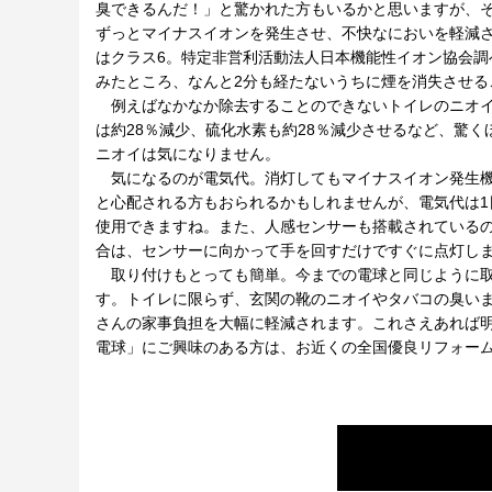
臭できるんだ！」と驚かれた方もいるかと思いますが、そ
ずっとマイナスイオンを発生させ、不快なにおいを軽減
はクラス6。特定非営利活動法人日本機能性イオン協会調
みたところ、なんと2分も経たないうちに煙を消失させる
例えばなかなか除去することのできないトイレのニオイの
は約28％減少、硫化水素も約28％減少させるなど、驚
ニオイは気になりません。
気になるのが電気代。消灯してもマイナスイオン発生機
と心配される方もおられるかもしれませんが、電気代は1
使用できますね。また、人感センサーも搭載されている
合は、センサーに向かって手を回すだけですぐに点灯し
取り付けもとっても簡単。今までの電球と同じように取
す。トイレに限らず、玄関の靴のニオイやタバコの臭い
さんの家事負担を大幅に軽減されます。これさえあれば明
電球」にご興味のある方は、お近くの全国優良リフォー