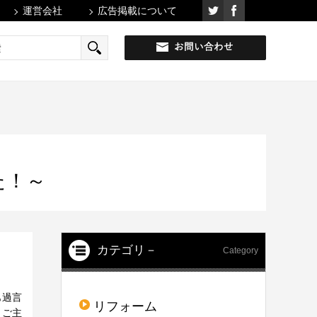
運営会社
広告掲載について
た！～
カテゴリ－
Category
も過言
リフォーム
、ご主