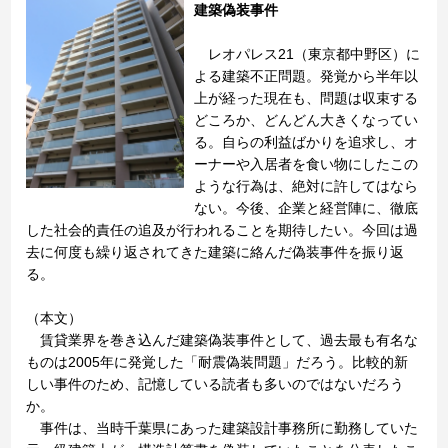
建築偽装事件
レオパレス21（東京都中野区）に
よる建築不正問題。発覚から半年以
上が経った現在も、問題は収束する
どころか、どんどん大きくなってい
る。自らの利益ばかりを追求し、オ
ーナーや入居者を食い物にしたこの
ような行為は、絶対に許してはなら
ない。今後、企業と経営陣に、徹底
した社会的責任の追及が行われることを期待したい。今回は過
去に何度も繰り返されてきた建築に絡んだ偽装事件を振り返
る。
（本文）
賃貸業界を巻き込んだ建築偽装事件として、過去最も有名な
ものは2005年に発覚した「耐震偽装問題」だろう。比較的新
しい事件のため、記憶している読者も多いのではないだろう
か。
事件は、当時千葉県にあった建築設計事務所に勤務していた