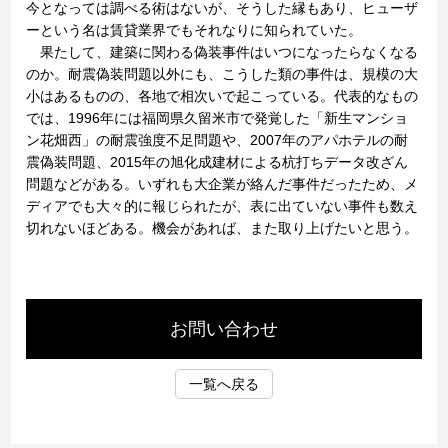
今となっては調べる術はないが、そうした縁もあり、ヒューザ
ーという名は賃貸業界でもそれなりに知られていた。
果たして、建築に関わる偽装事件はいつになったらなくなる
のか。耐震偽装問題以外にも、こうした類の事件は、規模の大
小はあるものの、各地で相次いで起こっている。代表的なもの
では、1996年には福岡県久留米市で発覚した「新生マンショ
ン花畑西」の耐震強度不足問題や、2007年のアパホテルの耐
震偽装問題、2015年の旭化成建材による杭打ちデータ改ざん
問題などがある。いずれも大企業が絡んだ事件だったため、メ
ディアでも大々的に報じられたが、表に出ていない事件も数え
切れないほどある。機会があれば、また取り上げたいと思う。
お問い合わせ
一覧へ戻る