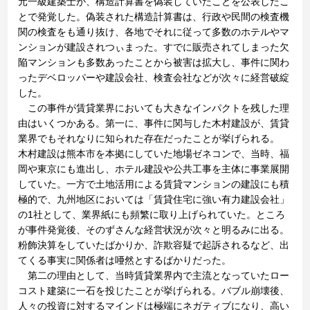
元一級建築士が、構造計算書を偽装していたことを公表したこ
とで発覚した。偽装された構造計算書は、行政や民間の検査機
関の検査をも通り抜け、各地でそれに従って多数のホテルやマ
ンションが建設されつぃまった。すでに販売されてしまった欠
陥マンションも多数あったことから被害は拡大し、事件に関わ
ったデベロッパーや建設会社、検査会社などが次々に経営破綻
した。
この事件が賃貸業界においても大きなインパクトを残した理
由はいくつかある。第一に、事件に関与した木村建設が、賃貸
業界でもそれなりに知られた存在だったことが挙げられる。
木村建設は熊本市を本拠にしていた地場ゼネコンで、当時、福
岡や東京にも進出し、ホテル建設や公共工事を主体に事業展開
していた。一方で土地活用による賃貸マンションの建設にも積
極的で、九州地区においては「賃貸住宅に強い有力建設会社」
の1社として、業界紙にも頻繁に取り上げられていた。ところ
が事件発覚後、そのずさんな経営状況が次々と明るみに出る。
粉飾決算をしていたばかりか、詐欺容疑で起訴されるなど、出
てくる事実に関係者は唖然とするばかりだった。
第二の理由として、当時賃貸業界内で主流となっていたロー
コスト建築に一石を投じたことが挙げられる。バブル崩壊後、
人々の投資に対するマインドは極端にネガティブになり、高い