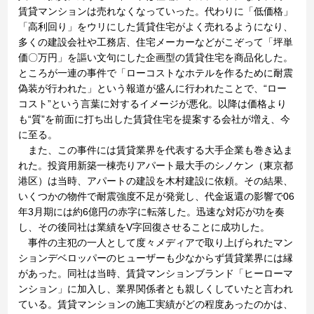
賃貸マンションは売れなくなっていった。代わりに「低価格」
「高利回り」をウリにした賃貸住宅がよく売れるようになり、
多くの建設会社や工務店、住宅メーカーなどがこぞって「坪単
価〇万円」を謳い文句にした企画型の賃貸住宅を商品化した。
ところが一連の事件で「ローコストなホテルを作るために耐震
偽装が行われた」という報道が盛んに行われたことで、“ロー
コスト”という言葉に対するイメージが悪化。以降は価格より
も“質”を前面に打ち出した賃貸住宅を提案する会社が増え、今
に至る。
また、この事件には賃貸業界を代表する大手企業も巻き込ま
れた。投資用新築一棟売りアパート最大手のシノケン（東京都
港区）は当時、アパートの建設を木村建設に依頼。その結果、
いくつかの物件で耐震強度不足が発覚し、代金返還の影響で06
年3月期には約6億円の赤字に転落した。迅速な対応が功を奏
し、その後同社は業績をV字回復させることに成功した。
事件の主犯の一人として度々メディアで取り上げられたマン
ションデベロッパーのヒューザーも少なからず賃貸業界には縁
があった。同社は当時、賃貸マンションブランド「ヒーローマ
ンション」に加入し、業界関係者とも親しくしていたと言われ
ている。賃貸マンションの施工実績がどの程度あったのかは、