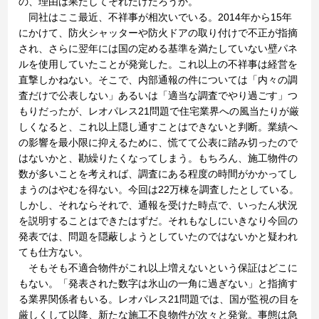
の、理由は果たしてそれだけだろうか。
同社はここ最近、不祥事が相次いでいる。2014年から15年
にかけて、防火シャッターや防火ドアの取り付けで不正が指摘
され、さらに翌年には国の定める基準を満たしていない壁パネ
ルを使用していたことが発覚した。これ以上の不祥事は経営を
直撃しかねない。そこで、内部通報の件については「内々の調
査だけで公表しない」あるいは「適当な調査でやり過ごす」つ
もりだったが、レオパレス21問題で住宅業界への風当たりが厳
しくなると、これ以上隠し通すことはできないと判断。業績へ
の影響を最小限に抑えるために、慌てて公表に踏み切ったので
はないかと、勘繰りたくなってしまう。もちろん、施工物件の
数が多いことを考えれば、調査にある程度の時間がかかってし
まうのはやむを得ない。今回は22万棟を調査したとしている。
しかし、それならそれで、通報を受けた時点で、いったん状況
を説明することはできたはずだ。それもなしにいきなり今回の
発表では、問題を隠蔽しようとしていたのではないかと疑われ
ても仕方ない。
そもそも不適合物件がこれ以上増えないという保証はどこに
もない。「発表された数字は氷山の一角に過ぎない」と指摘す
る業界関係者もいる。レオパレス21問題では、国が監視の目を
厳しくして以降、新たな施工不良物件が次々と発覚。事態は急