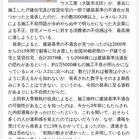
ウス工業（大阪市北区）が、過去に
施工した戸建住宅及び賃貸住宅の一部で建築基準の不適合が見
つかったと発表したのだ。その数2000棟以上。レオパレス21
による施工不良問題が冷めやらぬ中で明らかになった大企業に
よる不正。住宅メーカーに対する消費者の不信感は今、最高潮
に達しようとしている。
発表によると、建築基準の不適合が見つかったのは2000年
からの13年間で顧客に引き渡した全国30都府県の一戸建て住
宅と賃貸住宅、合計2078棟。うち2066棟には建築基準法違反
の恐れがあるという。約1万5000棟もの施工不良が明らかにな
っているレオパレス21に比べれば、数だけ見れば被害は小さい
ように見えるかも知れないが、発表された数字をそのまま鵜呑
みにすることはできない。というのも、今回の発表に至る過程
があまりにも不自然だからだ。
土田和人専務執行役員によると、施工物件に建築基準不適合
の可能性があることを知ったのは、今から3年前にもたらされ
た内部通報がきっかけだったという。これを聞いて、おそらく
多くの人が違和感を覚えたのではないだろうか。なぜ、通報を
受けてから発表までに3年もかかってしまったのか。遅過ぎる
感は否めない。「初期の動きが遅かった」と弁明しているもの