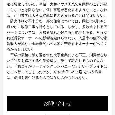
速に悪化している。今後、大和ハウス工業でも同様のことが起
こらないとは限らない。仮に事態が悪化するようなことになれ
ば、住宅業界は大きな混乱に巻き込まれることは間違いない。
防火体制が不十分な一部の住宅については、同社は4月中に
速やかに改修工事を行うとしている。しかし、多数含まれるア
パートについては、入居者離れが起こる可能性もある。そうな
れば賃貸オーナーへの影響も避けられない。入居率の低下で家
賃収入が減り、金融機関への返済に苦慮するオーナーが出てく
るかもしれない。
平成の最後に繰り返された大手企業による不正。消費者を欺
いて利益を追求する企業姿勢は、決して許されるものではな
い。「我こそがリーディングカンパニーだ」というプライドは
どこへ行ってしまったのか。今や“大手”や“上場”という肩書
は、信用を裏付けるものではないのかもしれない。
お問い合わせ