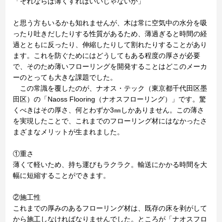
「それならば薄くすればいいじゃないか」
と思う方もいるかも知れませんが、木は常に空気中の水分を吸
ったり吐きだしたりする性質があるため、薄過ぎると時間の経
過とともに反ったり、伸縮したりして割れたりすることがあり
ます。これを防ぐためにはどうしてもある程度の厚さが必要
で、そのため薄いフローリングを開発することはどこのメーカ
ーのとっても大きな課題でした。
この常識を覆したのが、ナオス・テック（東京都千代田区墨
田区）の「Naoss Flooring（ナオスフローリング）」です。驚
くべきはその厚さ、何とわずか3㎜しかありません。この薄さ
を実現したことで、これまでのフローリング材にはなかったさ
まざまなメリットが生まれました。
①重さ
薄くて軽いため、持ち運びもラクラク。輸送にかかる時間を大
幅に短縮することができます。
②施工性
これまでの厚みのあるフローリング材は、既存の床を剥がして
から施工しなければなりませんでした。ところが「ナオスフロ