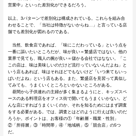
営業中』といった差別化ができるだろう。
以上、3パターンで差別化は構成されている。これらを組み合
わせることで、「当社は特徴がないからね…」と言っている店
舗でも差別化が図れるのである。
当然、飲食店であれば、「味にこだわっている」という点を
一番に謳いたいところだが、味が良い＝繁盛店ではない。他の
業界で見ても、職人の腕が良い＝儲かる会社ではなない。「こ
この店は、味は美味しいのだけど流行っていないんだよね」と
いう店もあれば、味はそれほどでもないけど「いつ来てもいっ
ぱいだよね」という店もある。また、繁盛店を見習って真似し
てみても、うまくいくところといかないところがある。
昼間から子供連れの主婦が多く集まるようにと、キッズスペ
ースのある料理店をオフィス街で開いてもうまくいかない。ど
んな店にすればうまくいくのか、それを知るためにはまず調査
をする必要がある。では、調査とはどのように行えば良いのだ
ろうか。ポイントは、お客様の①「年齢層・職業・性別」
②「所得層」③「時間帯」④「地域柄」⑤「競合店」の5つ
だ。