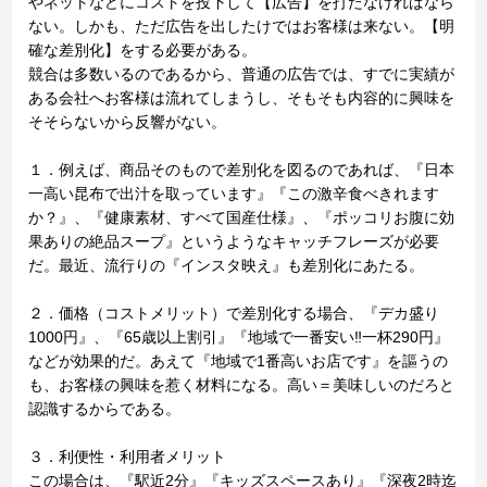
やネットなどにコストを投下して【広告】を打たなければなら
ない。しかも、ただ広告を出したけではお客様は来ない。【明
確な差別化】をする必要がある。
競合は多数いるのであるから、普通の広告では、すでに実績が
ある会社へお客様は流れてしまうし、そもそも内容的に興味を
そそらないから反響がない。
１．例えば、商品そのもので差別化を図るのであれば、『日本
一高い昆布で出汁を取っています』『この激辛食べきれます
か？』、『健康素材、すべて国産仕様』、『ポッコリお腹に効
果ありの絶品スープ』というようなキャッチフレーズが必要
だ。最近、流行りの『インスタ映え』も差別化にあたる。
２．価格（コストメリット）で差別化する場合、『デカ盛り
1000円』、『65歳以上割引』『地域で一番安い‼一杯290円』
などが効果的だ。あえて『地域で1番高いお店です』を謳うの
も、お客様の興味を惹く材料になる。高い＝美味しいのだろと
認識するからである。
３．利便性・利用者メリット
この場合は、『駅近2分』『キッズスペースあり』『深夜2時迄