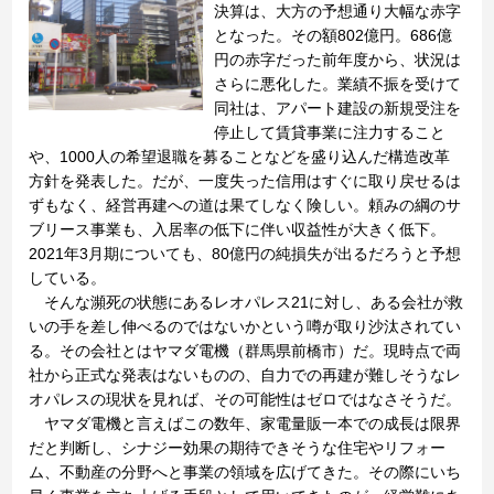
決算は、大方の予想通り大幅な赤字
となった。その額802億円。686億
円の赤字だった前年度から、状況は
さらに悪化した。業績不振を受けて
同社は、アパート建設の新規受注を
停止して賃貸事業に注力すること
や、1000人の希望退職を募ることなどを盛り込んだ構造改革
方針を発表した。だが、一度失った信用はすぐに取り戻せるは
ずもなく、経営再建への道は果てしなく険しい。頼みの綱のサ
ブリース事業も、入居率の低下に伴い収益性が大きく低下。
2021年3月期についても、80億円の純損失が出るだろうと予想
している。
そんな瀕死の状態にあるレオパレス21に対し、ある会社が救
いの手を差し伸べるのではないかという噂が取り沙汰されてい
る。その会社とはヤマダ電機（群馬県前橋市）だ。現時点で両
社から正式な発表はないものの、自力での再建が難しそうなレ
オパレスの現状を見れば、その可能性はゼロではなさそうだ。
ヤマダ電機と言えばこの数年、家電量販一本での成長は限界
だと判断し、シナジー効果の期待できそうな住宅やリフォー
ム、不動産の分野へと事業の領域を広げてきた。その際にいち