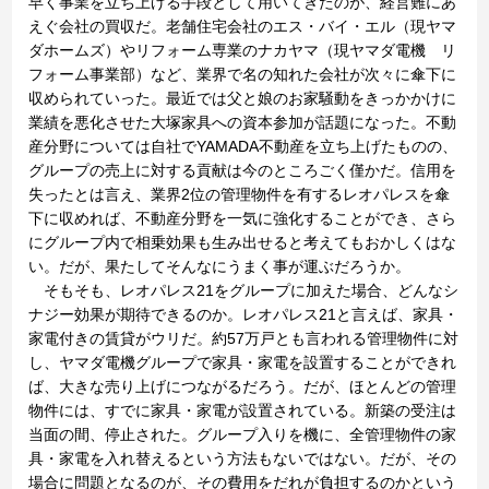
早く事業を立ち上げる手段として用いてきたのが、経営難にあ
えぐ会社の買収だ。老舗住宅会社のエス・バイ・エル（現ヤマ
ダホームズ）やリフォーム専業のナカヤマ（現ヤマダ電機 リ
フォーム事業部）など、業界で名の知れた会社が次々に傘下に
収められていった。最近では父と娘のお家騒動をきっかかけに
業績を悪化させた大塚家具への資本参加が話題になった。不動
産分野については自社でYAMADA不動産を立ち上げたものの、
グループの売上に対する貢献は今のところごく僅かだ。信用を
失ったとは言え、業界2位の管理物件を有するレオパレスを傘
下に収めれば、不動産分野を一気に強化することができ、さら
にグループ内で相乗効果も生み出せると考えてもおかしくはな
い。だが、果たしてそんなにうまく事が運ぶだろうか。
そもそも、レオパレス21をグループに加えた場合、どんなシ
ナジー効果が期待できるのか。レオパレス21と言えば、家具・
家電付きの賃貸がウリだ。約57万戸とも言われる管理物件に対
し、ヤマダ電機グループで家具・家電を設置することができれ
ば、大きな売り上げにつながるだろう。だが、ほとんどの管理
物件には、すでに家具・家電が設置されている。新築の受注は
当面の間、停止された。グループ入りを機に、全管理物件の家
具・家電を入れ替えるという方法もないではない。だが、その
場合に問題となるのが、その費用をだれが負担するのかという