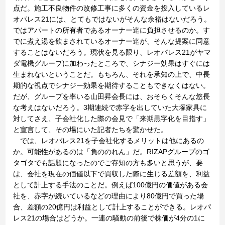
点だ。施工不良物件の改修工事に多くの資金を投入しているレ
オパレス21には、とてもではないがそんな余裕はないだろう。
ではアパートの所有者であるオーナー達に負担させるのか。す
でに煮え湯を飲まされているオーナー達が、そんな提案に同意
することはないだろう。現状を見る限り、レオパレス21がヤマ
ダ電機グループに加わったところで、シナジー効果はすぐには
生まれないということだ。もちろん、それを承知の上で、中長
期的な視点でシナジー効果を期待することもできなくはない。
だが、グループを率いる山田昇会長には、おそらくそんな悠長
な考えはないだろう。3期連続で赤字を出していた大塚家具に
対してさえ、子会社化した際の会見で「来期黒字化を目指す」
と宣言して、その場にいた記者たちを驚かせた。
では、レオパレス21を子会社化するメリットは他にあるの
か。可能性があるのは「負ののれん」だ。RIZAPグループのゴ
タゴタでも話題になったのでご存知の方も多いと思うが、要
は、会社を現在の価値以下で買収した際に生じる差額を、利益
として計上する手法のことだ。例えば100億円の価値がある会
社を、赤字が続いているなどの理由により80億円で買った場
合、差額の20億円は利益として計上することができる。レオパ
レス21の場合はどうか。一連の騒動の前後で株価が4分の1に