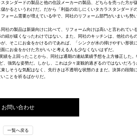
ラスタンダードの製品と他の住設メーカーの製品、どちらを売った方が
に儲かるというわけだ。だから「利益の出しにくいタカラスタンダード
リフォーム需要が増えている中で、同社のリフォーム部門がいまいち勢
同社の製品は新築向けに比べて、リフォーム向けは高いと言われてい
布の紐が緩くなったわけではない。また、同社のキッチンは、他社のも
いが、そこにお金をかけるのであれば、「シンクが水の掃けやすい形状
能面にお金をかけた方がいいと考える人も少なくないはずだ。
実績を上回ったことから、同社は通期の連結業績予想を上方修正した。
など、強気な姿勢だ。しかし、これは少々楽観的過ぎるのではないだろう
収束しそうな気配はなく、先行きは不透明な状態のままだ。決算の段階
ないことを祈るばかりだ。
お問い合わせ
一覧へ戻る