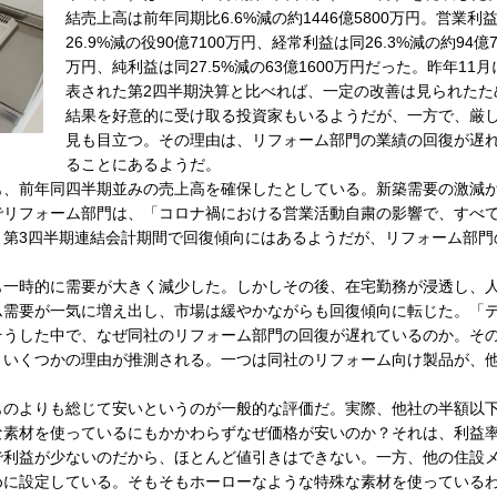
結売上高は前年同期比6.6%減の約1446億5800万円。営業利
26.9%減の役90億7100万円、経常利益は同26.3%減の約94億7
万円、純利益は同27.5%減の63億1600万円だった。昨年11月
表された第2四半期決算と比べれば、一定の改善は見られたた
結果を好意的に受け取る投資家もいるようだが、一方で、厳
見も目立つ。その理由は、リフォーム部門の業績の回復が遅
ることにあるようだ。
、前年同四半期並みの売上高を確保したとしている。新築需要の激減
でリフォーム部門は、「コロナ禍における営業活動自粛の影響で、すべ
。第3四半期連結会計期間で回復傾向にはあるようだが、リフォーム部門
一時的に需要が大きく減少した。しかしその後、在宅勤務が浸透し、
ム需要が一気に増え出し、市場は緩やかながらも回復傾向に転じた。「
そうした中で、なぜ同社のリフォーム部門の回復が遅れているのか。そ
、いくつかの理由が推測される。一つは同社のリフォーム向け製品が、
のよりも総じて安いというのが一般的な評価だ。実際、他社の半額以
な素材を使っているにもかかわらずなぜ価格が安いのか？それは、利益
で利益が少ないのだから、ほとんど値引きはできない。一方、他の住設
めに設定している。そもそもホーローなような特殊な素材を使っている