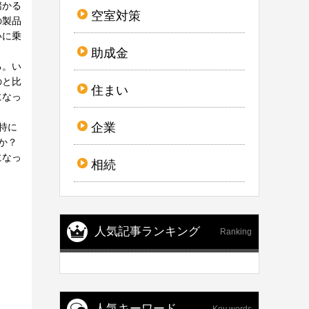
儲かる
空室対策
の製品
いに乗
助成金
る。い
のと比
住まい
になっ
企業
特に
か？
になっ
相続
人気記事ランキング
Ranking
人気キーワード