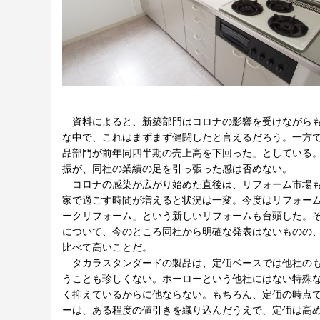
資料によると、新築部門はコロナの影響を受けながらも
な中で、これはまずまず健闘したと言えるだろう。一方
品部門が前年同四半期の売上高を下回った」としている
振が、同社の業績の足を引っ張った感は否めない。
コロナの感染が広がり始めた直後は、リフォーム市場も
家で過ごす時間が増えると状況は一変。今度はリフォー
ークリフォーム」という新しいリフォームも台頭した。
について、今のところ同社から明確な発表はないものの
比べて高いことだ。
タカラスタンダードの製品は、定価ベースでは他社のも
うことも珍しくない。ホーローという他社にはない特殊
く抑えているからに他ならない。もちろん、定価の時点
ーは、ある程度の値引きを織り込んだうえで、定価は高