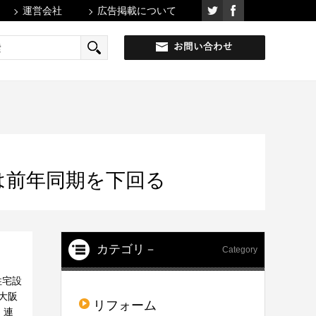
運営会社
広告掲載について
は前年同期を下回る
カテゴリ－
Category
住宅設
大阪
リフォーム
。連