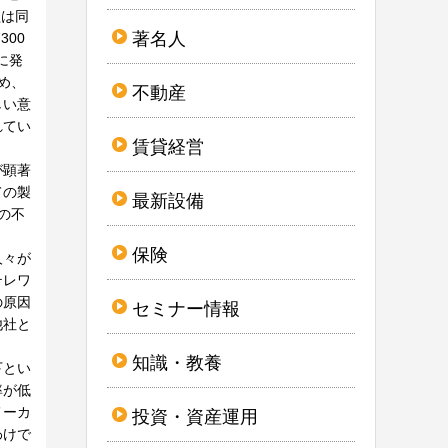
益は同
著名人
300
に発
め、
不動産
しい意
れてい
賃貸経営
が顕著
ての製
最新設備
の不
保険
人々が
テレワ
の原因
セミナー情報
他社と
知識・教養
下とい
率が低
メーカ
投資・資産運用
わけで