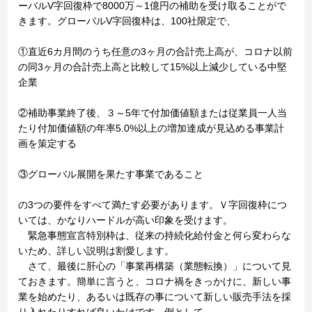
ーバルV字回復枠で8000万～1億円の補助を受け取ることがで
きます。グローバルV字回復枠は、100社限定で、
①直近6カ月間のうち任意の3ヶ月の合計売上高が、コロナ以前
の同3ヶ月の合計売上高と比較して15%以上減少している中堅
企業
②補助事業終了後、３～5年で付加価値額または従業員一人当
たり付加価値額の年率5.0%以上の増加達成が見込める事業計
画を策定する
③グローバル展開を果たす事業であること
の3つの要件をすべて満たす必要があります。Ｖ字回復枠につ
いては、かなりハードルが高い印象を受けます。
緊急事態宣言特別枠は、従来の持続化給付金と何ら変わらな
いため、詳しい説明は割愛します。
さて、最後に肝心の「事業再構築（業態転換）」について見
ておきます。簡単に言うと、コロナ禍をきっかけに、新しい事
業を始めたり、あるいは既存の事について新しい販売手法を採