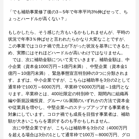
「でも補助事業修了後の3～5年で年率平均3%伸ばせって、ち
ょっとハードルが高くない？」
もしかしたら、そう感じた方もいるかもしれませんが、平時の
状況で年率3％伸ばせと言われたらかなり大変なことですが、
この事業ではコロナ禍で売上が下がった状況を基準にできるた
め、実際にはそれほどハードルが高いわけではなりません。
では、次に補助金額について見ていきます。補助金額は、中
小企業（資本金1000万円～1億円未満）、中堅企業（資本金1
億円～10億円未満）、緊急事態宣言特別枠の3つに分類されま
す。まずは、中小企業ですが、こちらは補助率を3分の2として
通常枠で100万～6000万円、卒業枠で6000万円超～1億円とな
ります。卒業枠とは、400社限定の特別枠で、期間内に組織再
編や新規設備投資、グルーバル展開のいずれかの方法で資本金
や従業員を増やし、中堅企業へのステップアップする事業者を
対象にしています。コロナ禍でも成長を目指す事業者は、補助
額が大きいこちらを選択するのも手かもしれません。
次に中堅企業ですが、こちらは補助率を3分の2（4000万円
を超える場合は3分の1として通常枠で100万～8000万円、グロ