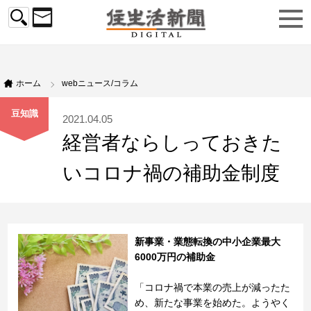
ホーム
webニュース/コラム
豆知識
2021.04.05
経営者ならしっておきた
いコロナ禍の補助金制度
新事業・業態転換の中小企業最大
6000万円の補助金
「コロナ禍で本業の売上が減ったた
め、新たな事業を始めた。ようやく