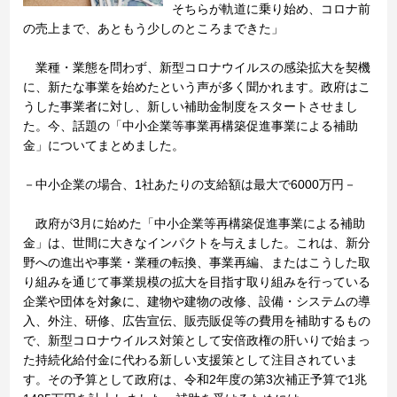
そちらが軌道に乗り始め、コロナ前
の売上まで、あともう少しのところまできた」
業種・業態を問わず、新型コロナウイルスの感染拡大を契機
に、新たな事業を始めたという声が多く聞かれます。政府はこ
うした事業者に対し、新しい補助金制度をスタートさせまし
た。今、話題の「中小企業等事業再構築促進事業による補助
金」についてまとめました。
－中小企業の場合、1社あたりの支給額は最大で6000万円－
政府が3月に始めた「中小企業等再構築促進事業による補助
金」は、世間に大きなインパクトを与えました。これは、新分
野への進出や事業・業種の転換、事業再編、またはこうした取
り組みを通じて事業規模の拡大を目指す取り組みを行っている
企業や団体を対象に、建物や建物の改修、設備・システムの導
入、外注、研修、広告宣伝、販売販促等の費用を補助するもの
で、新型コロナウイルス対策として安倍政権の肝いりで始まっ
た持続化給付金に代わる新しい支援策として注目されていま
す。その予算として政府は、令和2年度の第3次補正予算で1兆