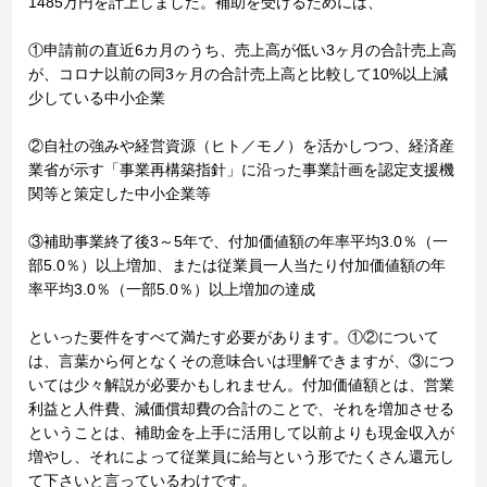
1485万円を計上しました。補助を受けるためには、
①申請前の直近6カ月のうち、売上高が低い3ヶ月の合計売上高
が、コロナ以前の同3ヶ月の合計売上高と比較して10%以上減
少している中小企業
②自社の強みや経営資源（ヒト／モノ）を活かしつつ、経済産
業省が示す「事業再構築指針」に沿った事業計画を認定支援機
関等と策定した中小企業等
③補助事業終了後3～5年で、付加価値額の年率平均3.0％（一
部5.0％）以上増加、または従業員一人当たり付加価値額の年
率平均3.0％（一部5.0％）以上増加の達成
といった要件をすべて満たす必要があります。①②について
は、言葉から何となくその意味合いは理解できますが、③につ
いては少々解説が必要かもしれません。付加価値額とは、営業
利益と人件費、減価償却費の合計のことで、それを増加させる
ということは、補助金を上手に活用して以前よりも現金収入が
増やし、それによって従業員に給与という形でたくさん還元し
て下さいと言っているわけです。