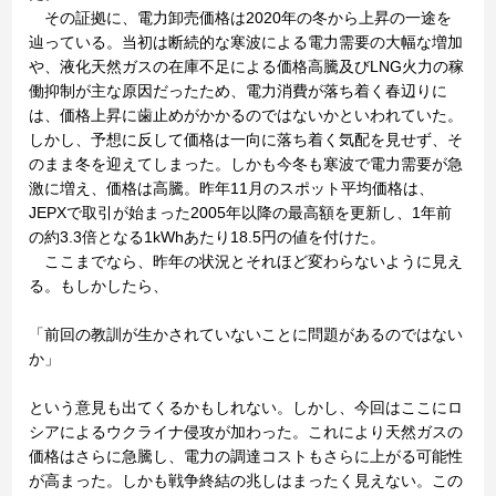
その証拠に、電力卸売価格は2020年の冬から上昇の一途を
辿っている。当初は断続的な寒波による電力需要の大幅な増加
や、液化天然ガスの在庫不足による価格高騰及びLNG火力の稼
働抑制が主な原因だったため、電力消費が落ち着く春辺りに
は、価格上昇に歯止めがかかるのではないかといわれていた。
しかし、予想に反して価格は一向に落ち着く気配を見せず、そ
のまま冬を迎えてしまった。しかも今冬も寒波で電力需要が急
激に増え、価格は高騰。昨年11月のスポット平均価格は、
JEPXで取引が始まった2005年以降の最高額を更新し、1年前
の約3.3倍となる1kWhあたり18.5円の値を付けた。
ここまでなら、昨年の状況とそれほど変わらないように見え
る。もしかしたら、
「前回の教訓が生かされていないことに問題があるのではない
か」
という意見も出てくるかもしれない。しかし、今回はここにロ
シアによるウクライナ侵攻が加わった。これにより天然ガスの
価格はさらに急騰し、電力の調達コストもさらに上がる可能性
が高まった。しかも戦争終結の兆しはまったく見えない。この