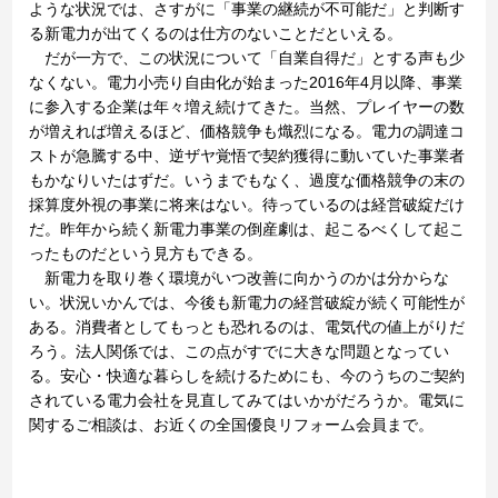
ような状況では、さすがに「事業の継続が不可能だ」と判断す
る新電力が出てくるのは仕方のないことだといえる。
だが一方で、この状況について「自業自得だ」とする声も少
なくない。電力小売り自由化が始まった2016年4月以降、事業
に参入する企業は年々増え続けてきた。当然、プレイヤーの数
が増えれば増えるほど、価格競争も熾烈になる。電力の調達コ
ストが急騰する中、逆ザヤ覚悟で契約獲得に動いていた事業者
もかなりいたはずだ。いうまでもなく、過度な価格競争の末の
採算度外視の事業に将来はない。待っているのは経営破綻だけ
だ。昨年から続く新電力事業の倒産劇は、起こるべくして起こ
ったものだという見方もできる。
新電力を取り巻く環境がいつ改善に向かうのかは分からな
い。状況いかんでは、今後も新電力の経営破綻が続く可能性が
ある。消費者としてもっとも恐れるのは、電気代の値上がりだ
ろう。法人関係では、この点がすでに大きな問題となってい
る。安心・快適な暮らしを続けるためにも、今のうちのご契約
されている電力会社を見直してみてはいかがだろうか。電気に
関するご相談は、お近くの全国優良リフォーム会員まで。