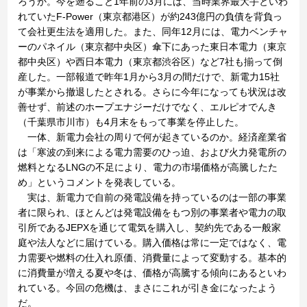
ろうか。今を遡ること1年前の3月には、当時業界最大手といわ
れていたF-Power（東京都港区）が約243億円の負債を背負っ
て会社更生法を適用した。また、同年12月には、電力ベンチャ
ーのパネイル（東京都中央区）傘下にあった東日本電力（東京
都中央区）や西日本電力（東京都渋谷区）など7社も揃って倒
産した。一部報道で昨年1月から3月の間だけで、新電力15社
が事業から撤退したとされる。さらに今年になっても状況は改
善せず、前述のホープエナジーだけでなく、エルピオでんき
（千葉県市川市）も4月末をもって事業を停止した。
一体、新電力会社の周りで何が起きているのか。経済産業省
は「寒波の到来による電力需要のひっ迫、および火力発電所の
燃料となるLNGの不足により、電力の市場価格が高騰したた
め」というコメントを発表している。
実は、新電力で自前の発電設備を持っているのは一部の事業
者に限られ、ほとんどは発電設備をもつ別の事業者や電力の取
引所であるJEPXを通じて電気を購入し、契約先である一般家
庭や法人などに届けている。購入価格は常に一定ではなく、電
力需要や燃料の仕入れ原価、消費量によって変動する。基本的
に消費量が増える夏や冬は、価格が高騰する傾向にあるといわ
れている。今回の危機は、まさにこれが引き金になったよう
だ。