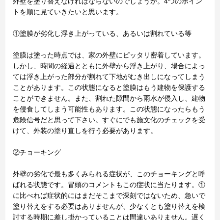
外壁を塗り替えなければならないのでしょうか。4つのポイン
トを順に見ていきたいと思います。
①塗膜が劣化し浮き上がっている、あるいは割れている等
塗膜は塗った時点では、家の外壁にピッタリ密着しています。
しかし、時間の経過とともに外壁から浮き上がり、場合によっ
ては浮き上がった部分が割れて下地がむき出しになってしまう
ことがあります。この状態になると塗膜はもう建物を保護する
ことができません。また、割れた隙間から雨水が侵入し、建物
を侵食してしまう可能性もあります。この状態になったらもう
危険信号だと思って下さい。すぐにでも施文化のチェックを受
けて、外装の塗り直しを行う必要があります。
②チョーキング
外壁の劣化で最も多くみられる症状が、このチョーキングと呼
ばれる状態です。冒頭のコメントもこの症状に当たります。①
に比べれば症状的にはまだそこまで深刻ではないため、急いで
塗り替えをする必要はありませんが、少なくとも塗り替えを検
討する時期に差し掛かっていることは間違いありません。遅く