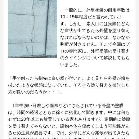
一般的に、外壁塗装の耐用年数は
10～15年程度だと言われていま
す。しかし、素人目には実際にどん
な症状が出てきたら外壁を塗り替え
なければならないのかは、なかなか
判断が付きません。そこで今回はプ
ロの専門家に、外壁塗装の塗り替え
のタイミングについて解説してもら
いました。
「手で触ったら指先に白い粉が付いた。よく見たら外壁が粉を
拭いたような状態になっていた。そろそろ塗り替えを検討した
方が良いのだろうか・・・」
1年中強い日差しや雨風などにさらされている外壁の塗膜
は、時間の経過とともに徐々に劣化して聞きます。中には何も
せずに20年以上も放置している家もありますが、定期的に塗膜
を塗り替えてやらないと、建物本体を傷めてしまう可能性があ
るため注意が必要です。では、外壁にどんな兆候が出てきたら