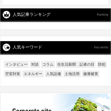
人気記事ランキング
Ranking
人気キーワード
Key words
インタビュー
対談
コラム
住生活新聞 記者の目
防犯
空室対策
エネルギー
人気設備
土地活用
健康被害