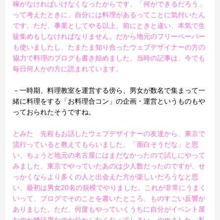
稼がなければいけなくなったからです。「何ができるだろう」
って考えたときに、自分には料理があるってことに気付いたん
です。ただ、事業としてやる以上、前にときと違い、本気で生
徒集めもしなければなりません。だから地元のフリーペーパー
も使いましたし、たまたま知り合ったウェブデザイナーの方の
協力で料理のブログも書き始めました。当時の記事は、今でも
毎日何人かの方に読まれています。
－一時期、料理教室を運営する傍ら、男女が数名で集まって一
緒に料理をする「お料理合コン」の企画・運営というものもや
っておられたそうですね。
とみた 先程もお話したウェブデザイナーの友達から、東京で
流行っていると教えてもらいました。「面白そうだな」と思
い、ちょうど地元の名古屋にはまだなかったので試しにやって
みました。東京でやっていたあのは少人数だったのですが、せ
っかくならより多くの人と出会えた方が楽しいだろうなと思
い、最初は男女20名の規模でやりました。これが非常にうまく
いって、ブログでそのことを書いたところ、ものすごい反響が
ありました。ただ、何度もやっていくうちに自分がイベント屋