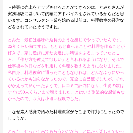
－確実に売上をアップさせることができるのは、とみたさんが
実務経験に基づいて的確にアドバイスをされているからだと思
います。コンサルタント業を始める以前は、料理教室の経営な
どをされていたそうですね。
とみた 最初は趣味の延長のような感じでやっていたんです。
22年くらい前ですね。もともと食べることや料理を作ることが
好きで、家に遊びに来た友達に手料理をふるまっていたとこ
ろ、「作り方を教えて欲しい」と言われるようになり、それで
仕事後や休日などを利用して料理を教えるようになりました。
私自身、料理教室に通ったこともなければ、どんなふうにやっ
ているのかも知らなかったので、完全に自己流でしたが、それ
がかえって良かったようで、口コミで評判になり、生徒の数は
すぐに50人くらいまで増えました。とはいえ副業的な感覚もな
かったので、収入は小遣い程度でした。
－なぜ素人感覚で始めた料理教室がそこまで評判になったので
しょうか。
とみた せっかく来てもらうのだから、とにかく楽しんでいっ