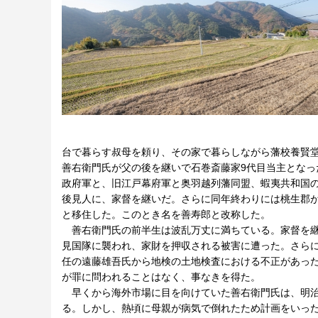
台で暮らす叔母を頼り、その家で暮らしながら藩校養賢
善右衛門氏が父の後を継いで石巻斎藤家9代目当主となった
政府軍と、旧江戸幕府軍と奥羽越列藩同盟、蝦夷共和国
後見人に、家督を継いだ。さらに同年終わりには桃生郡
と移住した。このとき名を善寿郎と改称した。
善右衛門氏の前半生は波乱万丈に満ちている。家督を継い
見国隊に襲われ、家財を押収される被害に遭った。さらに
任の遠藤雄吾氏から地検の土地検査における不正があっ
が罪に問われることはなく、事なきを得た。
早くから海外市場に目を向けていた善右衛門氏は、明治
る。しかし、熱頃に母親が病気で倒れたため計画をいった