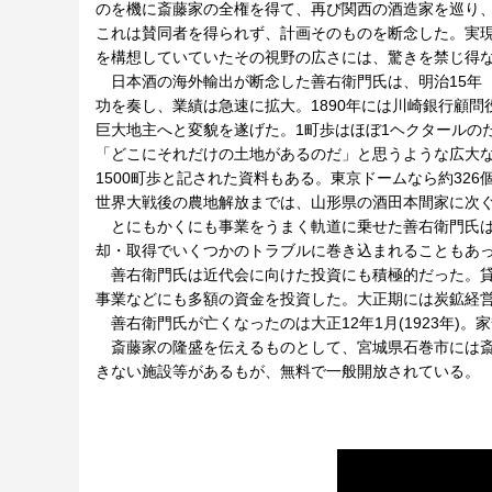
のを機に斎藤家の全権を得て、再び関西の酒造家を巡り
これは賛同者を得られず、計画そのものを断念した。実
を構想していていたその視野の広さには、驚きを禁じ得
日本酒の海外輸出が断念した善右衛門氏は、明治15年（
功を奏し、業績は急速に拡大。1890年には川崎銀行顧問
巨大地主へと変貌を遂げた。1町歩はほぼ1ヘクタールのた
「どこにそれだけの土地があるのだ」と思うような広大
1500町歩と記された資料もある。東京ドームなら約32
世界大戦後の農地解放までは、山形県の酒田本間家に次ぐ
とにもかくにも事業をうまく軌道に乗せた善右衛門氏は
却・取得でいくつかのトラブルに巻き込まれることもあ
善右衛門氏は近代会に向けた投資にも積極的だった。貸
事業などにも多額の資金を投資した。大正期には炭鉱経
善右衛門氏が亡くなったのは大正12年1月(1923年)
斎藤家の隆盛を伝えるものとして、宮城県石巻市には斎藤
きない施設等があるもが、無料で一般開放されている。