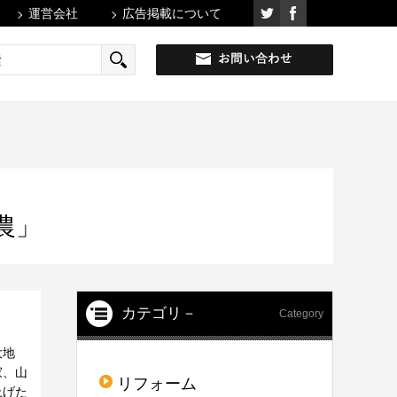
運営会社
広告掲載について
農」
カテゴリ－
Category
大地
家、山
リフォーム
上げた