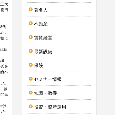
北三大
著名人
右衛門
不動産
8代
れた。
賃貸経営
晴信に
には仙
最新設備
る新
保険
吾氏を
仙台へ
セミナー情報
した
に、後
知識・教養
衛門氏
掛け
投資・資産運用
した