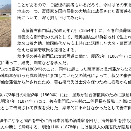
ことがあるので、ご記憶の読者もいるだろう。今回はその東
地主の一つ、斎藤家を国内屈指の大地主に成長させた斎藤善
氏について、深く掘り下げてみたい。
斎藤善右衛門氏は安政元年7月（1854年）に、石巻市斎藤家
目善次右衛門氏の長男として、陸奥国桃生郡前谷地村で生ま
幼名は養之助。戦国時代から安土時代に活躍した大名・葛西
仕えた斎藤壱岐氏を遠祖とする。
幼少期の善右衛門氏は文武両道に励む。慶応3年（1867年）
堂に通って、経史、剣道などを学んだ。
のは慶応4年(1868年)のこと。同年に起こった薩摩藩と長州藩からな
の連動軍が戦った戊辰戦争に参加していた父の戦死によって、叔父の廉
が仙台藩領から外されたため、善右衛門氏は士分を保つために石巻から
で3年目の明治2年（1869年）には、屋敷が仙台藩復興のために蹶起
明治7年（1874年）には、善右衛門氏から村の二等戸長を辞職した際
たとして告発されて捜査を受けた。結果的に不正はなかったとして善右
8年になると関西を中心に西日本各地の酒造家を回り、海外輸出を持ち
ん中断して帰郷する。明治11年（1878年）には後見人の廉吾氏が隠居