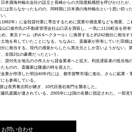
、日本酒海外輸出会社の設立と長崎からの大陸渡航構想を呼びかけたが
現には至らなかったものの、同時期に日本酒の海外輸出という思い切っ
ない。
1882年）に金殻貸付業に専念するために質業や酒造業などを廃業。こ
役山口俊作氏の不動産管理会社山口店を買収し、一気に1115町歩を所有
め、東京ドーム（約4.6ヘクタール）に換算すると約242個分に相当す
な土地を有していたことになる。ちなみに、斎藤家が所有していた田畑
6個分に相当する。現代の感覚からしたら異次元としか言いようがない。
、全国2位の豪農だったという。
、貸付先を地元の小作人から貸金業者へと拡大。利息遅延者の抵当地
ったものの、斎藤家は隆盛の時を迎えた。
金業が停滞した明治40年代には、都市貨幣市場に進出。さらに鉱業・
営にも参画している。
。家督は長男養次郎が継ぎ、10代目善右衛門を襲名した。
氏庭園が遺されている。2005年には国の名勝に指定された。一部見
お問い合わせ