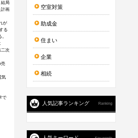
、結局
空室対策
た計画
れが
助成金
する
る。
住まい
は
第二次
企業
の売
相続
電気
学で
人気記事ランキング
Ranking
人気キーワード