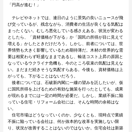
「円高が進む！」
テレビやネットでは、連日のように景気の良いニュースが飛
び交っているが、残念ながら、消費者の生活が良くなる気配は
まったくない。むしろ悪化している感さえある。状況が変わる
としたら、「資材価格が下がる」か「国民の所得が目に見えて
増える」かしたときだけだろう。しかし、前者については、世
界情勢も大きく影響しているため期待薄だ。木材の世界的な需
要は相変わらず旺盛なままであるし、輸送コスト上昇の原因と
なっているウクライナ危機も、今のところ収束の気配は見えな
い。まだまだ続きそうな気配すらある。今後も、資材価格は上
がっても、下がることはないだろう。
後者については、石破新内閣に一縷の望みを託したいが、仮
に国民所得を上げるための有効な施策を行ったとしても、成果
が現れるまでには一定の時間が必要だ。しかし、業績不振に陥
っている住宅・リフォーム会社には、そんな時間の余裕はな
い。
住宅市場はどうなっていくのか。少なくとも、現時点で業績
不振に陥っている会社は、何か抜本的な改革を実施しない限
り、状況が改善することはないのではないか。住宅会社は新築