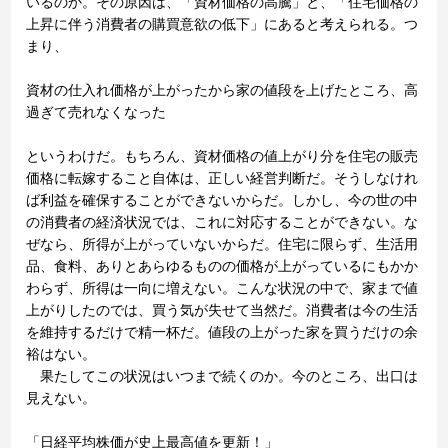
いるのか。その原因は、「資材価格の高騰」と、「住宅価格の
上昇に伴う消費者の購買意欲の低下」にあると考えられる。つ
まり、
資材の仕入れ価格が上がったから家の値段を上げたところ、高
過ぎて売れなくなった
というわけだ。もちろん、資材価格の値上がり分を住宅の販売
価格に転嫁すること自体は、正しい経営判断だ。そうしなけれ
ば利益を確保することができないからだ。しかし、今の世の中
の消費者の経済状況では、これに対応することができない。な
ぜなら、所得が上がっていないからだ。住宅に限らず、生活用
品、食料、ありとあらゆるものの価格が上がっているにもかか
わらず、所得は一向に増えない。こんな状況の中で、家まで値
上がりしたのでは、買う気が失せて当然だ。消費者は今の生活
を維持するだけで精一杯だ。値段の上がった家を買うだけの余
裕はない。
果たしてこの状況はいつまで続くのか。今のところ、出口は
見えない。
「日経平均株価が史上最高値を更新！」