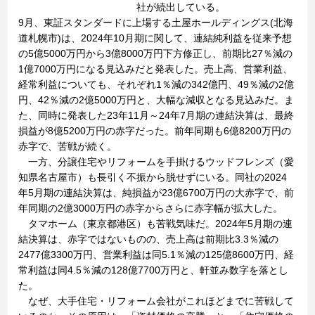
社が続出している。
9月、東証スタンダードに上場する土屋ホールディングス(北海
道札幌市)は、2024年10月期に関して、連結純利益を従来予想
の5億5000万円から3億8000万円下方修正し、前期比27％減の
1億7000万円になる見込みだと発表した。売上高、営業利益、
経常利益についても、それぞれ1％減の342億円、49％減の2億
円、42％減の2億5000万円と、大幅な減収となる見込みだ。ま
た、同時に発表した23年11月～24年7月期の連結決算は、最終
損益が8億5200万円の赤字だった。前年同期も6億8200万円の
赤字で、苦戦が続く。
一方、分譲住宅やリフォームを手掛けるウッドフレンズ（愛
知県名古屋市）も長引く不振から脱せずにいる。同社の2024
年5月期の連結決算は、純損益が23億6700万円の大赤字で、前
年同期の2億3000万円の赤字からさらに赤字幅が拡大した。
タマホーム（東京都港区）も苦戦気味だ。2024年5月期の連
結決算は、赤字ではないものの、売上高は前期比3.3％減の
2477億3300万円、営業利益は同5.1％減の125億8600万円、経
常利益は同4.5％減の128億7700万円と、軒並み数字を落とし
た。
なぜ、大手住宅・リフォーム会社がこれほどまでに苦戦して