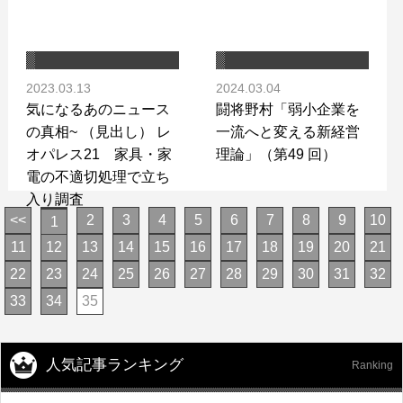
2023.03.13
2024.03.04
気になるあのニュース
闘将野村「弱小企業を
の真相~ （見出し） レ
一流へと変える新経営
オパレス21 家具・家
理論」（第49 回）
電の不適切処理で立ち
入り調査
<<
2
3
4
5
6
7
8
9
10
1
11
12
13
14
15
16
17
18
19
20
21
22
23
24
25
26
27
28
29
30
31
32
33
34
35
人気記事ランキング
Ranking