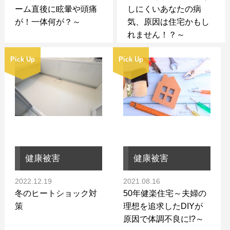
ーム直後に眩暈や頭痛
しにくいあなたの病
が！一体何が？～
気、原因は住宅かもし
れません！？～
Pick Up
Pick Up
健康被害
健康被害
2022.12.19
2021.08.16
冬のヒートショック対
50年健楽住宅～夫婦の
策
理想を追求したDIYが
原因で体調不良に!?～