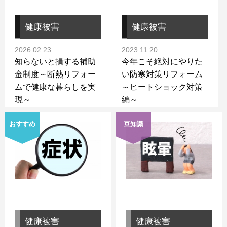
健康被害
健康被害
2026.02.23
2023.11.20
知らないと損する補助
今年こそ絶対にやりた
金制度～断熱リフォー
い防寒対策リフォーム
ムで健康な暮らしを実
～ヒートショック対策
現～
編～
おすすめ
豆知識
健康被害
健康被害